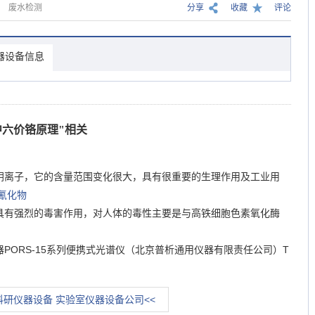
废水检测
分享
收藏
评论
器设备信息
水中六价铬原理"相关
阴离子，它的含量范围变化很大，具有很重要的生理作用及工业用
中氰化物
具有强烈的毒害作用，对人体的毒性主要是与高铁细胞色素氧化酶
PORS-15系列便携式光谱仪（北京普析通用仪器有限责任公司）T
科研仪器设备 实验室仪器设备公司<<