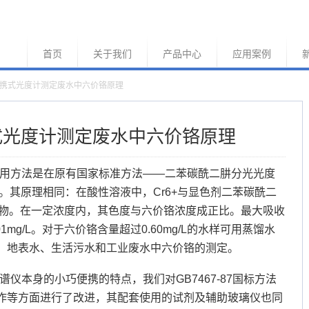
首页
关于我们
产品中心
应用案例
15便携式光度计测定废水中六价铬原理
便携式光度计测定废水中六价铬原理
仪采用方法是在原有国家标准方法——二苯碳酰二肼分光光度
而来的。其原理相同：在酸性溶液中，Cr6+与显色剂二苯碳酰二
合物。在一定浓度内，其色度与六价铬浓度成正比。最大吸收
1mg/L。对于六价铬含量超过0.60mg/L的水样可用蒸馏水
、地表水、生活污水和工业废水中六价铬的测定。
光谱仪本身的小巧便携的特点，我们对GB7467-87国标方法
作等方面进行了改进，其配套使用的试剂及辅助玻璃仪也同