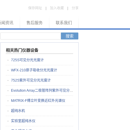
保存网址
|
加入收藏
|
分享
新闻资讯
售后服务
联系我们
相关热门仪器设备
725S可见分光光度计
WFX-210原子吸收分光光度计
752S紫外可见分光光度计
Evolution Array二极管阵列紫外可见分光光度计
MATRIX-F傅立叶变换近红外光谱仪
超纯水机
实验室超纯水仪